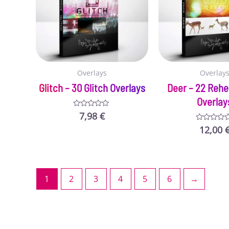
Overlays
Overlay
Glitch – 30 Glitch Overlays
Deer – 22 Reh
Overlay
7,98
€
Bewertet
mit
0
12,00
Bewertet
von
mit
5
0
von
5
1
2
3
4
5
6
→