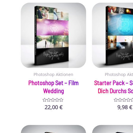
Photoshop Aktionen
Photoshop Ak
Photoshop Set – Film
Starter Pack – 
Wedding
Dich Durchs S
22,00
€
9,98
€
Bewertet
Bewertet
mit
mit
0
0
von
von
5
5