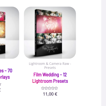
s
Lightroom & Camera Raw -
Presets
es – 70
Film Wedding – 12
rlays
Lightroom Presets
€
11,00
€
Bewertet
mit
0
von
5