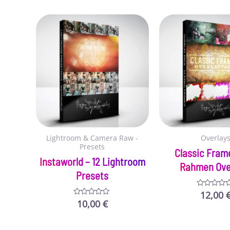
von
5
Lightroom & Camera Raw -
Overlay
Presets
Classic Fram
Instaworld – 12 Lightroom
Rahmen Ove
Presets
12,00
Bewertet
mit
10,00
€
Bewertet
0
mit
von
0
5
von
5