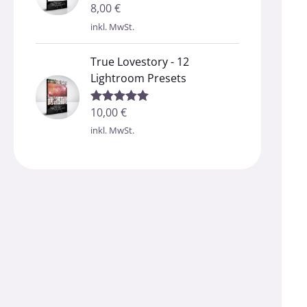
8,00
€
Bewertet mit
5.00
von 5
inkl. MwSt.
True Lovestory - 12
Lightroom Presets
10,00
€
Bewertet mit
5.00
von 5
inkl. MwSt.