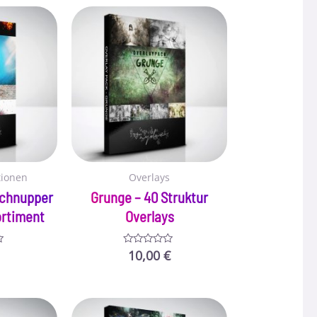
tionen
Overlays
Schnupper
Grunge – 40 Struktur
ortiment
Overlays
10,00
€
Bewertet
mit
0
von
5