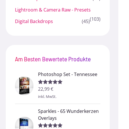
Lightroom & Camera Raw - Presets
(103)
Digital Backdrops
(45)
Am Besten Bewertete Produkte
Photoshop Set - Tennessee
22,99
€
Bewertet mit
5.00
von 5
inkl. MwSt.
Sparkles - 65 Wunderkerzen
Overlays