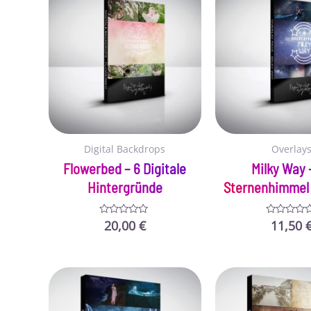
Digital Backdrops
Overlay
Flowerbed – 6 Digitale
Milky Way 
Hintergründe
Sternenhimmel 
20,00
€
11,50
Bewertet
Bewertet
mit
mit
0
0
von
von
5
5