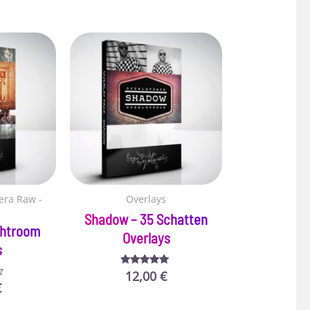
era Raw -
Overlays
Shadow – 35 Schatten
ightroom
Overlays
s
12,00
€
Bewertet mit
5.00
€
von 5