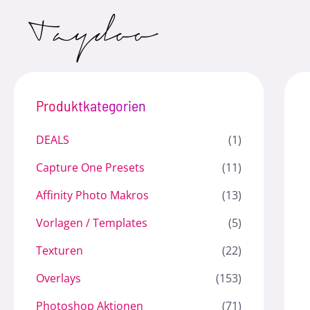
Zum
Inhalt
springen
Produktkategorien
DEALS
(1)
Capture One Presets
(11)
Affinity Photo Makros
(13)
Vorlagen / Templates
(5)
Texturen
(22)
Overlays
(153)
Photoshop Aktionen
(71)