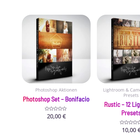
Photoshop Aktionen
Lightroom & Cam
Presets
Photoshop Set – Bonifacio
Rustic – 12 L
Preset
20,00
€
Bewertet
mit
0
von
10,00
Bewertet
5
mit
0