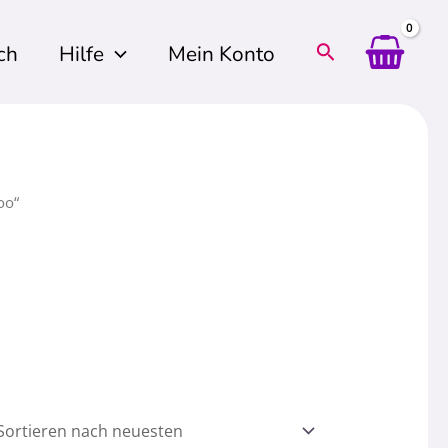
ch
Hilfe
Mein Konto
oo“