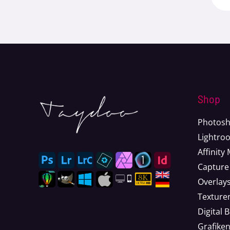
Shop
Photosh
Lightro
Affinity
Capture
Overlay
Texture
Digital 
Grafike