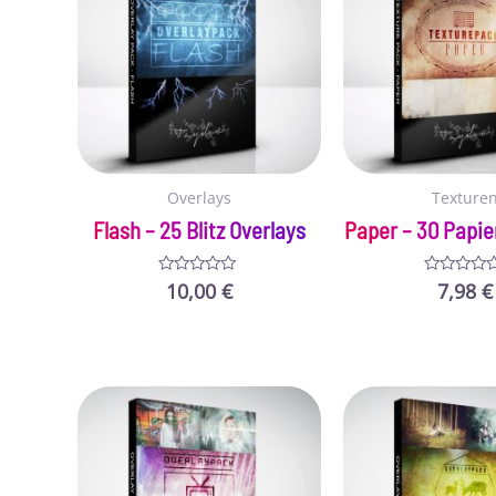
Overlays
Texture
Flash – 25 Blitz Overlays
Paper – 30 Papie
10,00
€
7,98
€
Bewertet
Bewertet
mit
mit
0
0
von
von
5
5