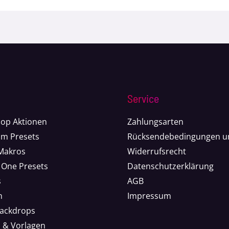
Service
op Aktionen
Zahlungsarten
om Presets
Rücksendebedingungen u
 Makros
Widerrufsrecht
 One Presets
Datenschutzerklärung
s
AGB
n
Impressum
Backdrops
n & Vorlagen