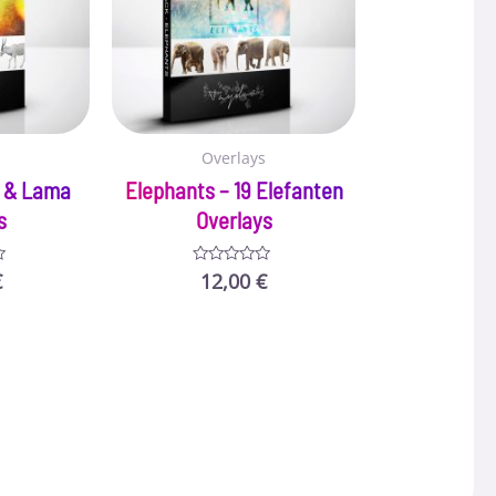
s
Overlays
e & Lama
Elephants – 19 Elefanten
s
Overlays
€
12,00
€
Bewertet
mit
0
von
5