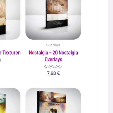
n
Overlays
r Texturen
Nostalgia – 20 Nostalgia
Overlays
7,98
€
Bewertet
mit
0
von
5