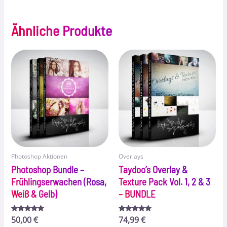
Ähnliche Produkte
Photoshop Aktionen
Overlays
Photoshop Bundle –
Taydoo’s Overlay &
Frühlingserwachen (Rosa,
Texture Pack Vol. 1, 2 & 3
Weiß & Gelb)
– BUNDLE
Bewertet
50,00
€
Bewertet
74,99
€
mit
mit