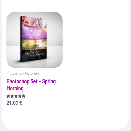
5.00
4.82
von 5
von 5
Photoshop Aktionen
Photoshop Set – Spring
Morning
Bewertet
21,00
€
mit
5.00
von 5