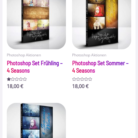
Photoshop Aktionen
Photoshop Aktionen
Photoshop Set Frühling –
Photoshop Set Sommer –
4 Seasons
4 Seasons
Bewertet
18,00
€
Bewertet
18,00
€
mit
mit
1.00
0
von
von
5
5