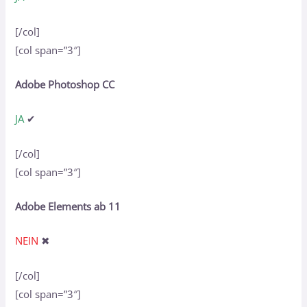
[/col]
[col span=”3″]
Adobe Photoshop CC
JA
✔
[/col]
[col span=”3″]
Adobe Elements ab 11
NEIN
✖
[/col]
[col span=”3″]