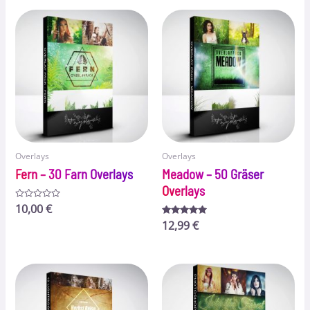
5
Overlays
Overlays
Fern – 30 Farn Overlays
Meadow – 50 Gräser
Overlays
Bewertet
10,00
€
mit
0
Bewertet
12,99
€
von
mit
5
5.00
von 5