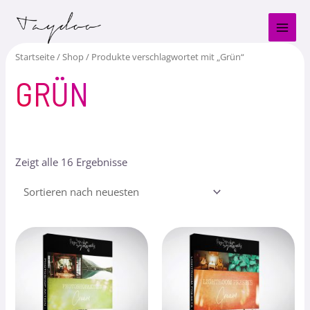
Zum
MAI
Inhalt
MEN
springen
Startseite
/
Shop
/ Produkte verschlagwortet mit „Grün“
GRÜN
Zeigt alle 16 Ergebnisse