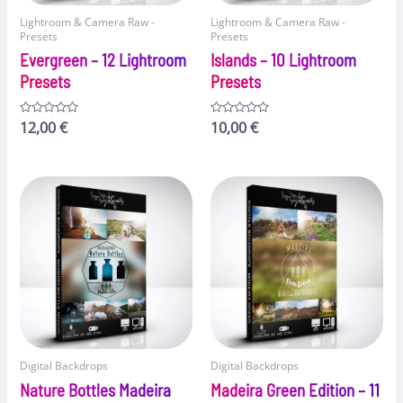
Lightroom & Camera Raw -
Lightroom & Camera Raw -
Presets
Presets
Evergreen – 12 Lightroom
Islands – 10 Lightroom
Presets
Presets
Bewertet
12,00
€
Bewertet
10,00
€
mit
mit
0
0
von
von
5
5
Digital Backdrops
Digital Backdrops
Nature Bottles Madeira
Madeira Green Edition – 11