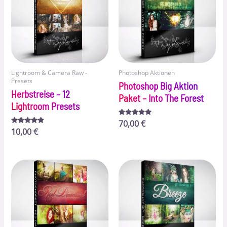
Lightroom & Camera Raw -
Photoshop Aktionen
Presets
Photoshop Big Aktion
Herbstreise – 12
Paket – Into The Forest
Lightroom Presets
Bewertet
70,00
€
mit
Bewertet
10,00
€
4.91
mit
von 5
4.69
von 5