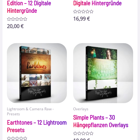
Edition – 12 Digitale
Digitale Hintergründe
Hintergründe
Bewertet
16,99
€
mit
Bewertet
20,00
€
0
mit
von
0
5
von
5
Lightroom & Camera Raw -
Overlays
Presets
Simple Plants – 30
Earthtones – 12 Lightroom
Hängepflanzen Overlays
Presets
Bewertet