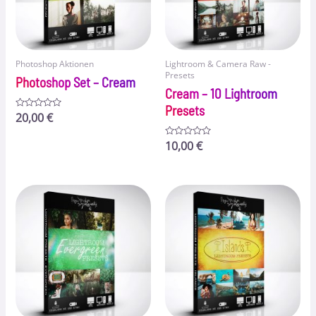
Photoshop Aktionen
Lightroom & Camera Raw -
Presets
Photoshop Set – Cream
Cream – 10 Lightroom
Presets
Bewertet
20,00
€
mit
0
von
Bewertet
10,00
€
5
mit
0
von
5