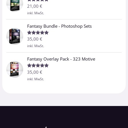
21,00
€
Bewertet
mit
5.00
inkl. MwSt.
von 5
Fantasy Bundle - Photoshop Sets
35,00
€
Bewertet
mit
5.00
inkl. MwSt.
von 5
Fantasy Overlay Pack - 323 Motive
35,00
€
Bewertet
mit
5.00
inkl. MwSt.
von 5