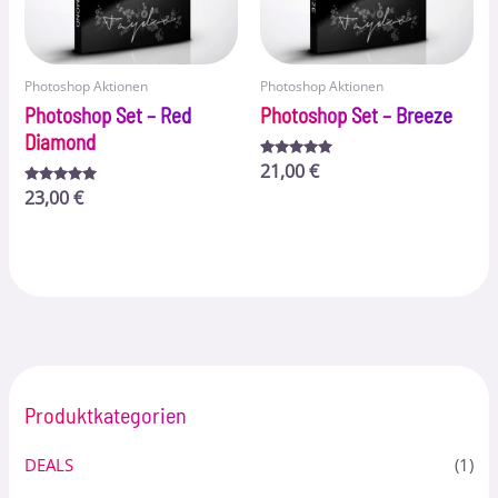
Photoshop Aktionen
Photoshop Aktionen
Photoshop Set – Red
Photoshop Set – Breeze
Diamond
Bewertet
21,00
€
mit
Bewertet
23,00
€
5.00
mit
von 5
4.83
von 5
Produktkategorien
DEALS
(1)