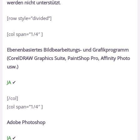
werden nicht unterstützt
.
[row style=”divided”]
[col span=”1/4″ ]
Ebenenbasiertes Bildbearbeitungs- und Grafikprogramm
(CorelDRAW Graphics Suite, PaintShop Pro, Affinity Photo
usw.)
JA
✔
[/col]
[col span=”1/4″ ]
Adobe Photoshop
JA
✔