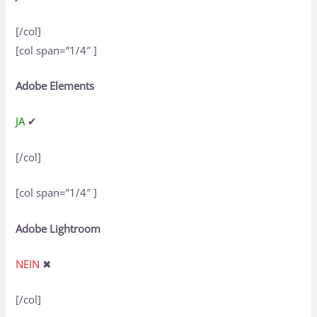
[/col]
[col span=”1/4″ ]
Adobe Elements
JA
✔
[/col]
[col span=”1/4″ ]
Adobe Lightroom
NEIN
✖
[/col]