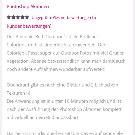
Photoshop Aktionen
(
6
Ungeprüfte Gesamtbewertungen
Bewertet
6
Kundenbewertungen)
mit
4.83
von 5,
Der Bildlook “Red Diamond” ist ein Rötlicher
basierend
auf
Colorlook und ist kinderleicht anzuwenden. Der
Kundenbewertungen
Colorlook Passt super auf Outdoor Fotos mit viel Grüner
Vegetation. Aber selbstverständlich kann man damit auch
noch andere Aufnahmen wunderbar aufwerten!
Obendrauf gibt es noch eine Blätter und 2 Lichtschein
Texturen :-)
Die Anwendung ist in unter 10 Minuten möglich und ist
nach der Ausführung der Photoshop Aktionen komplett
individuell an dein Bild anpassbar!
Das Set ist so individuell einsetzbar das es auf sehr viele