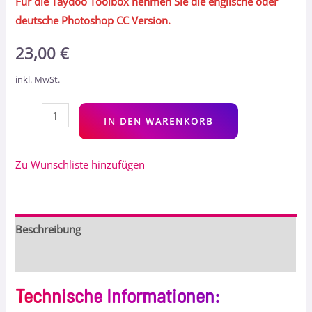
Für die Taydoo Toolbox nehmen Sie die englische oder
deutsche Photoshop CC Version.
23,00
€
inkl. MwSt.
Alt
IN DEN WARENKORB
Zu Wunschliste hinzufügen
Beschreibung
Bewertungen (6)
Technische Informationen
: