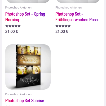
Photoshop Aktionen
Photoshop Aktionen
Photoshop Set – Spring
Photoshop Set –
Morning
Frühlingserwachen Rosa
Bewertet
21,00
€
Bewertet
21,00
€
mit
mit
5.00
5.00
von 5
von 5
Photoshop Aktionen
Photoshop Set Sunrise