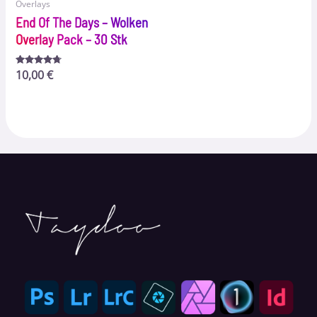
Overlays
End Of The Days – Wolken
Overlay Pack – 30 Stk
Bewertet
10,00
€
mit
4.56
von 5