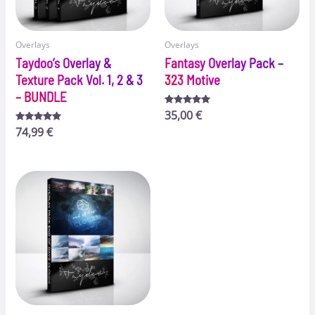
Overlays
Overlays
Taydoo’s Overlay &
Fantasy Overlay Pack –
Texture Pack Vol. 1, 2 & 3
323 Motive
– BUNDLE
Bewertet
35,00
€
mit
Bewertet
74,99
€
5.00
mit
von 5
4.82
von 5