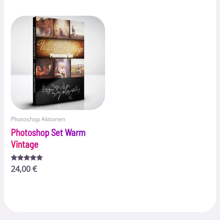
von 5
Photoshop Aktionen
Photoshop Set Warm
Vintage
Bewertet
24,00
€
mit
5.00
von 5