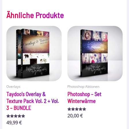
Ähnliche Produkte
Overlays
Photoshop Aktionen
Taydoo’s Overlay &
Photoshop – Set
Texture Pack Vol. 2 + Vol.
Winterwärme
3 – BUNDLE
Bewertet
20,00
€
mit
Bewertet
49,99
€
5.00
mit
von 5
5.00