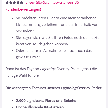
(
35
Ungeprüfte Gesamtbewertungen
Bewertet
35
Kundenbewertungen)
mit
4.66
von 5,
Sie möchten Ihren Bildern eine atemberaubende
basierend
auf
Lichtstimmung verleihen – und das innerhalb von
Kundenbewertungen
Sekunden?
Sie fragen sich, wie Sie Ihren Fotos noch den letzten
kreativen Touch geben können?
Oder fehlt Ihren Aufnahmen einfach noch das
gewisse Extra?
Dann ist das Taydoo
Lightning
Overlay-Paket genau die
richtige Wahl für Sie!
Die wichtigsten Features unseres
Lightning
Overlay-Packs:
2.000 Lightleaks, Flares und Bokehs
Hochauflösende JPG-Dateien