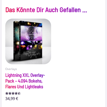
Das Könnte Dir Auch Gefallen …
Overlays
Lightning XXL Overlay-
Pack – 4.094 Bokehs,
Flares Und Lightleaks
Bewertet
34,99
€
mit
4.33
von 5