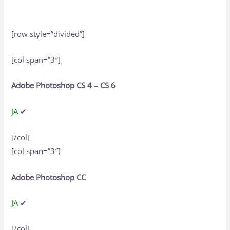
[row style=”divided”]
[col span=”3″]
Adobe Photoshop CS 4 – CS 6
JA
✔
[/col]
[col span=”3″]
Adobe Photoshop CC
JA
✔
[/col]