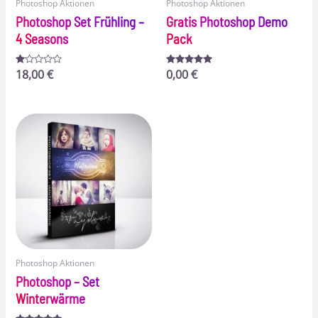
Photoshop Aktionen
Photoshop Aktionen
Photoshop Set Frühling –
Gratis Photoshop Demo
4 Seasons
Pack
Bewertet
18,00
€
Bewertet
0,00
€
mit
mit
1.00
4.83
von
von 5
5
Photoshop Aktionen
Photoshop – Set
Winterwärme