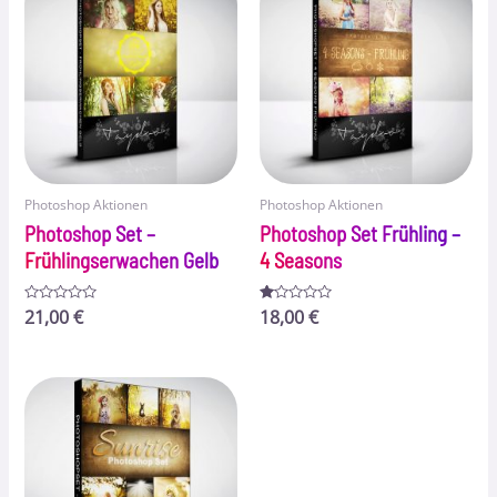
Photoshop Aktionen
Photoshop Aktionen
Photoshop Set –
Photoshop Set Frühling –
Frühlingserwachen Gelb
4 Seasons
Bewertet
21,00
€
Bewertet
18,00
€
mit
mit
0
1.00
von
von
5
5