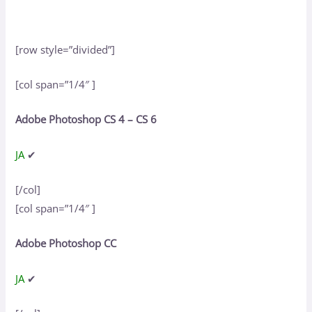
[row style=”divided”]
[col span=”1/4″ ]
Adobe Photoshop CS 4 – CS 6
JA
✔
[/col]
[col span=”1/4″ ]
Adobe Photoshop CC
JA
✔