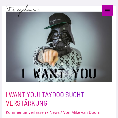
Zum
Post
MAI
Inhalt
navigation
MEN
springen
I WANT YOU! TAYDOO SUCHT
VERSTÄRKUNG
Kommentar verfassen
/
News
/ Von
Mike van Doorn