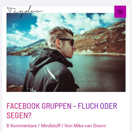
Zum
Post
MAI
Inhalt
navigation
MEN
springen
FACEBOOK GRUPPEN – FLUCH ODER
SEGEN?
8 Kommentare
/
Mindstuff
/ Von
Mike van Doorn