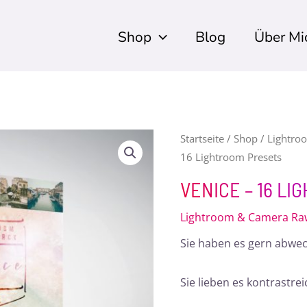
Shop
Blog
Über Mi
Venice
Startseite
/
Shop
/
Lightro
16 Lightroom Presets
-
16
VENICE – 16 L
Lightroom
Lightroom & Camera Raw
Presets
Menge
Sie haben es gern abwe
Sie lieben es kontrastrei