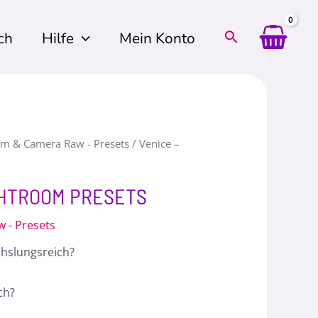
ch
Hilfe
Mein Konto
om & Camera Raw - Presets
/ Venice –
IGHTROOM PRESETS
 - Presets
chslungsreich?
ch?