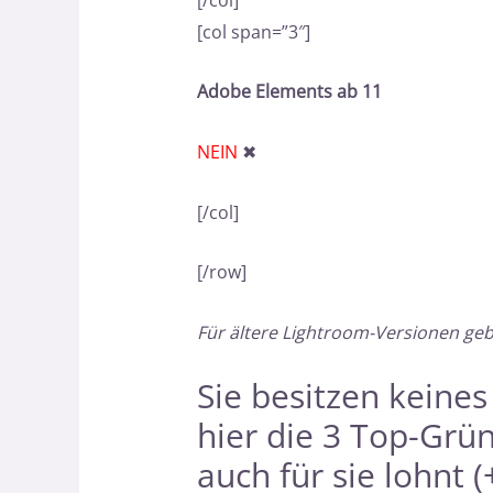
[col span=”3″]
Adobe Elements ab 11
NEIN
✖
[/col]
[/row]
Für ältere Lightroom-Versionen ge
Sie besitzen keine
hier
die 3 Top-Grü
auch für sie lohnt (