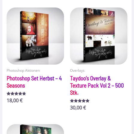
Photoshop Aktionen
Overlays
Photoshop Set Herbst – 4
Taydoo’s Overlay &
Seasons
Texture Pack Vol 2 – 500
Stk.
Bewertet
18,00
€
mit
4.56
Bewertet
30,00
€
von 5
mit
4.83
von 5