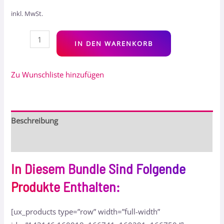
inkl. MwSt.
Alt
IN DEN WARENKORB
Zu Wunschliste hinzufügen
Beschreibung
Bewertungen (0)
In Diesem Bundle Sind Folgende
Produkte Enthalten:
[ux_products type=”row” width=”full-width”