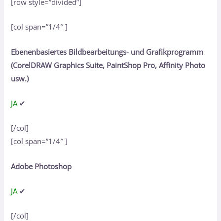
[row style=”divided”]
[col span=”1/4″ ]
Ebenenbasiertes Bildbearbeitungs- und Grafikprogramm
(CorelDRAW Graphics Suite, PaintShop Pro, Affinity Photo
usw.)
JA
✔
[/col]
[col span=”1/4″ ]
Adobe Photoshop
JA
✔
[/col]