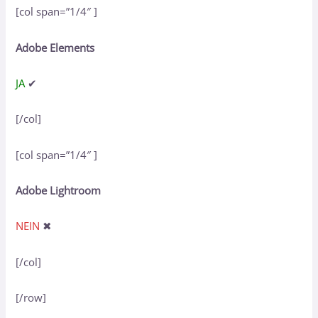
[col span=”1/4″ ]
Adobe Elements
JA
✔
[/col]
[col span=”1/4″ ]
Adobe Lightroom
NEIN
✖
[/col]
[/row]