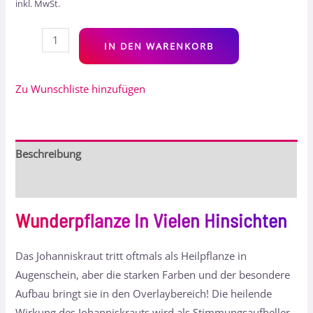
inkl. MwSt.
Alt
IN DEN WARENKORB
Zu Wunschliste hinzufügen
Beschreibung
Bewertungen (0)
Wunderpflanze In Vielen Hinsichten
Das Johanniskraut tritt oftmals als Heilpflanze in
Augenschein, aber die starken Farben und der besondere
Aufbau bringt sie in den Overlaybereich! Die heilende
Wirkung des Johanniskrauts wird als Stimmungsaufheller