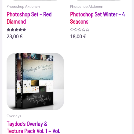
Photoshop Aktionen
Photoshop Aktionen
Photoshop Set – Red
Photoshop Set Winter – 4
Diamond
Seasons
Bewertet
23,00
€
Bewertet
18,00
€
mit
mit
4.83
0
von 5
von
5
Overlays
Taydoo’s Overlay &
Texture Pack Vol. 1 + Vol.