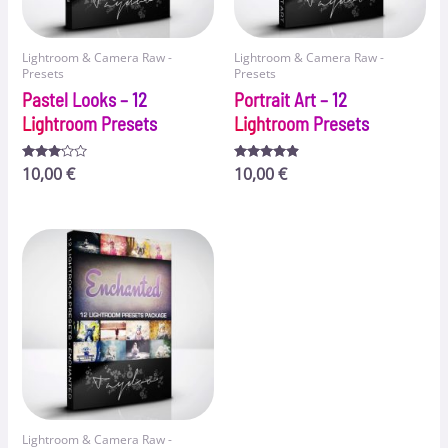
Lightroom & Camera Raw -
Lightroom & Camera Raw -
Presets
Presets
Pastel Looks – 12
Portrait Art – 12
Lightroom Presets
Lightroom Presets
Bewertet
10,00
€
Bewertet
10,00
€
mit
mit
3.00
4.75
von 5
von 5
Lightroom & Camera Raw -