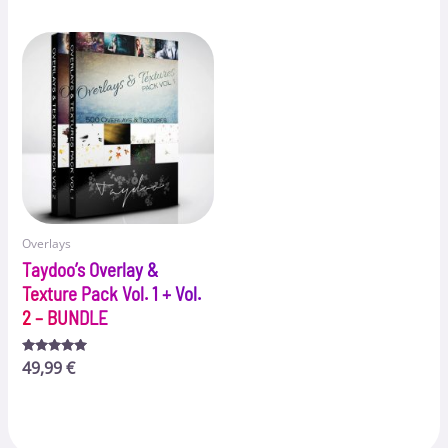
von 5
von 5
Overlays
Taydoo’s Overlay &
Texture Pack Vol. 1 + Vol.
2 – BUNDLE
Bewertet
49,99
€
mit
4.92
von 5