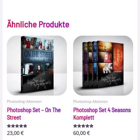
Ähnliche Produkte
Photoshop Aktionen
Photoshop Aktionen
Photoshop Set – On The
Photoshop Set 4 Seasons
Street
Komplett
Bewertet
23,00
€
Bewertet
60,00
€
mit
mit
4.89
5.00