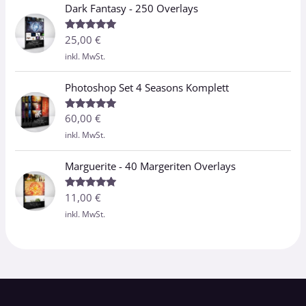
Dark Fantasy - 250 Overlays
25,00
€
Bewertet
mit
5.00
inkl. MwSt.
von 5
Photoshop Set 4 Seasons Komplett
60,00
€
Bewertet
mit
5.00
inkl. MwSt.
von 5
Marguerite - 40 Margeriten Overlays
11,00
€
Bewertet
mit
5.00
inkl. MwSt.
von 5