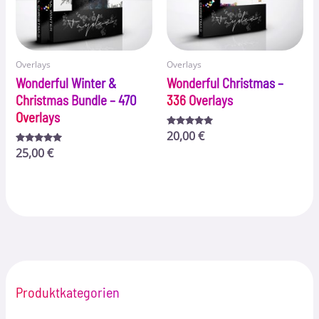
Overlays
Overlays
Wonderful Winter &
Wonderful Christmas –
Christmas Bundle – 470
336 Overlays
Overlays
Bewertet
20,00
€
mit
Bewertet
25,00
€
5.00
mit
von 5
5.00
von 5
Produktkategorien