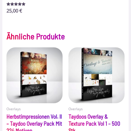
Bewertet
25,00
€
mit
5.00
von 5
Ähnliche Produkte
Overlays
Overlays
Herbstimpressionen Vol. II
Taydoos Overlay &
– Taydoo Overlay Pack Mit
Texture Pack Vol 1 – 500
224 Motiven
Stk.