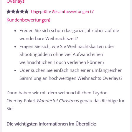
Overlays
(
7
Ungeprüfte Gesamtbewertungen
Bewertet
7
Kundenbewertungen)
mit
5.00
von 5,
Freuen Sie sich schon das ganze Jahr über auf die
basierend
auf
wunderbare Weihnachtszeit?
Kundenbewertungen
Fragen Sie sich, wie Sie Weihnachtskarten oder
Shootingbildern ohne viel Aufwand einen
weihnachtlichen Touch verleihen können?
Oder suchen Sie einfach nach einer umfangreichen
Sammlung an hochwertigen Weihnachts-Overlays?
Dann haben wir mit dem weihnachtlichen Taydoo
Overlay-Paket
Wonderful Christmas
genau das Richtige für
Sie!
Die wichtigsten Informationen im Überblick: