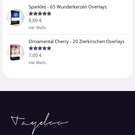
Sparkles - 65 Wunderkerzen Overlays
8,00
€
Bewertet
mit
5.00
inkl. MwSt.
von 5
Ornamental Cherry - 20 Zierkirschen Overlays
7,00
€
Bewertet
mit
5.00
inkl. MwSt.
von 5