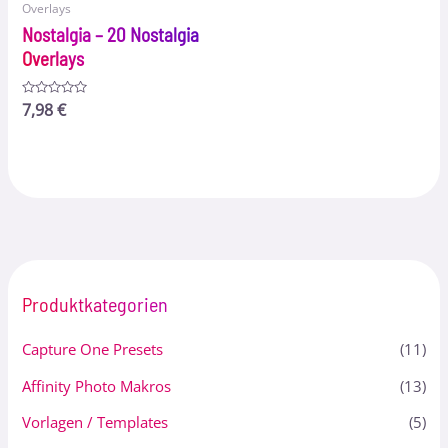
Overlays
Nostalgia – 20 Nostalgia
Overlays
Bewertet
7,98
€
mit
0
von
5
Produktkategorien
Capture One Presets
(11)
Affinity Photo Makros
(13)
Vorlagen / Templates
(5)