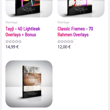
Overlays
Overlays
Tayji – 40 Lightleak
Classic Frames – 70
Overlays + Bonus
Rahmen Overlays
Bewertet
14,99
€
Bewertet
12,00
€
mit
mit
0
0
von
von
5
5