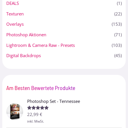
DEALS
(1)
Texturen
(22)
Overlays
(153)
Photoshop Aktionen
(71)
Lightroom & Camera Raw - Presets
(103)
Digital Backdrops
(45)
Am Besten Bewertete Produkte
Photoshop Set - Tennessee
22,99
€
Bewertet
mit
5.00
inkl. MwSt.
von 5