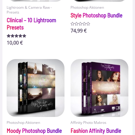
Lightroom & Camera Raw -
Photoshop Aktionen
Presets
Style Photoshop Bundle
Clinical – 10 Lightroom
Presets
Bewertet
74,99
€
mit
0
von
Bewertet
10,00
€
5
mit
5.00
von 5
Photoshop Aktionen
Affinity Photo Makros
Moody Photoshop Bundle
Fashion Affinity Bundle