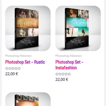
von
5
Photoshop Aktionen
Photoshop Aktionen
Photoshop Set – Rustic
Photoshop Set –
Instafashion
Bewertet
22,00
€
mit
0
Bewertet
22,00
€
von
mit
5
0
von
5