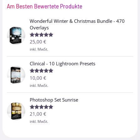
Am Besten Bewertete Produkte
Wonderful Winter & Christmas Bundle - 470
Overlays
25,00
€
Bewertet
mit
5.00
inkl. MwSt.
von 5
Clinical - 10 Lightroom Presets
10,00
€
Bewertet
mit
5.00
inkl. MwSt.
von 5
Photoshop Set Sunrise
21,00
€
Bewertet
mit
5.00
inkl. MwSt.
von 5