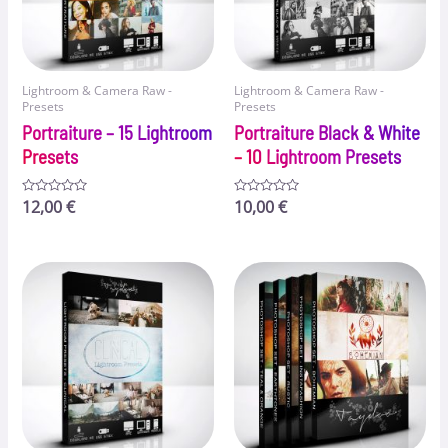
Lightroom & Camera Raw -
Lightroom & Camera Raw -
Presets
Presets
Portraiture – 15 Lightroom
Portraiture Black & White
Presets
– 10 Lightroom Presets
Bewertet
12,00
€
Bewertet
10,00
€
mit
mit
0
0
von
von
5
5