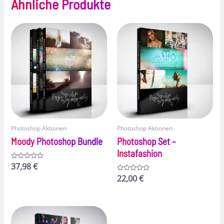
Ähnliche Produkte
Photoshop Aktionen
Photoshop Aktionen
Moody Photoshop Bundle
Photoshop Set –
Instafashion
Bewertet
37,98
€
mit
0
Bewertet
22,00
€
von
mit
5
0
von
5