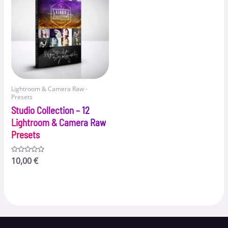
Lightroom & Camera Raw -
Presets
Studio Collection – 12
Lightroom & Camera Raw
Presets
Bewertet
10,00
€
mit
0
von
5