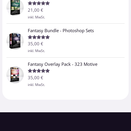
21,00
€
Bewertet
mit
5.00
inkl. MwSt.
von 5
Fantasy Bundle - Photoshop Sets
35,00
€
Bewertet
mit
5.00
inkl. MwSt.
von 5
Fantasy Overlay Pack - 323 Motive
35,00
€
Bewertet
mit
5.00
inkl. MwSt.
von 5