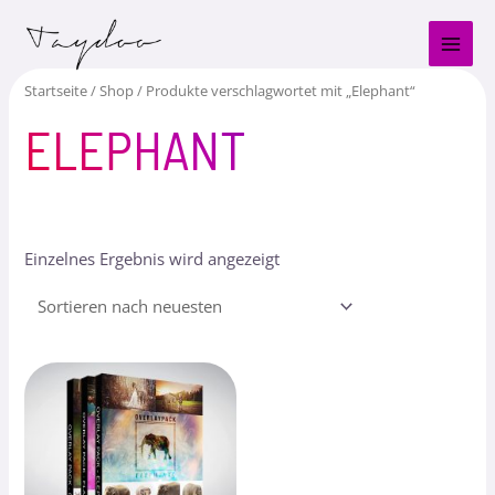
Zum
MAI
Inhalt
MEN
springen
Startseite
/
Shop
/ Produkte verschlagwortet mit „Elephant“
ELEPHANT
Einzelnes Ergebnis wird angezeigt