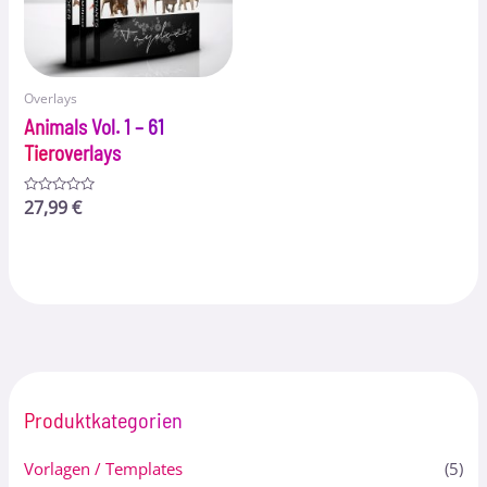
Overlays
Animals Vol. 1 – 61
Tieroverlays
Bewertet
27,99
€
mit
0
von
5
Produktkategorien
Vorlagen / Templates
(5)