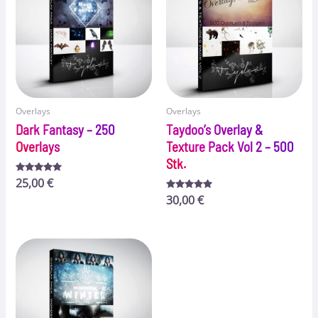
Overlays
Overlays
Dark Fantasy – 250
Taydoo’s Overlay &
Overlays
Texture Pack Vol 2 – 500
Stk.
Bewertet
25,00
€
mit
5.00
Bewertet
30,00
€
von 5
mit
4.83
von 5