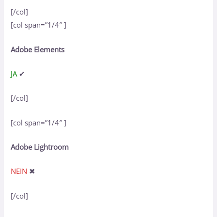
[/col]
[col span=”1/4″ ]
Adobe Elements
JA
✔
[/col]
[col span=”1/4″ ]
Adobe Lightroom
NEIN
✖
[/col]