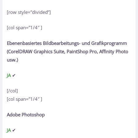
[row style=”divided”]
[col span=”1/4″ ]
Ebenenbasiertes Bildbearbeitungs- und Grafikprogramm
(CorelDRAW Graphics Suite, PaintShop Pro, Affinity Photo
usw.)
JA
✔
[/col]
[col span=”1/4″ ]
Adobe Photoshop
JA
✔