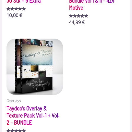
30 Stk + 5 Extra
Bundle Vol I & II – 424
Motive
Bewertet
10,00
€
mit
5.00
Bewertet
44,99
€
von 5
mit
5.00
von 5
Overlays
Taydoo’s Overlay &
Texture Pack Vol. 1 + Vol.
2 – BUNDLE