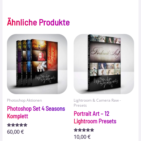
Ähnliche Produkte
Photoshop Aktionen
Lightroom & Camera Raw -
Presets
Photoshop Set 4 Seasons
Portrait Art – 12
Komplett
Lightroom Presets
Bewertet
60,00
€
mit
Bewertet
10,00
€
5.00
mit