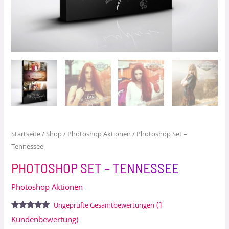
Startseite
/
Shop
/
Photoshop Aktionen
/ Photoshop Set –
Tennessee
PHOTOSHOP SET – TENNESSEE
Photoshop Aktionen
(
1
Ungeprüfte Gesamtbewertungen
Bewertet
1
Kundenbewertung)
mit
5.00