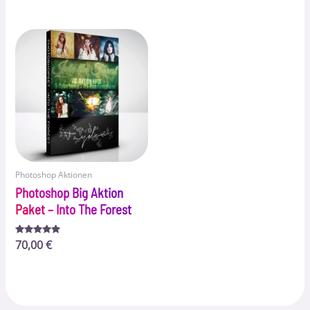
von 5
4.75
von 5
Photoshop Aktionen
Photoshop Big Aktion
Paket – Into The Forest
Bewertet
70,00
€
mit
4.91
von 5