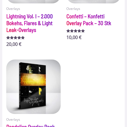
Overlays
Overlays
Lightning Vol. I – 2.000
Confetti – Konfetti
Bokehs, Flares & Light
Overlay Pack – 30 Stk
Leak-Overlays
Bewertet
10,00
€
mit
Bewertet
20,00
€
5.00
mit
von 5
4.66
von 5
Overlays
Dandelion Overlay Pack –