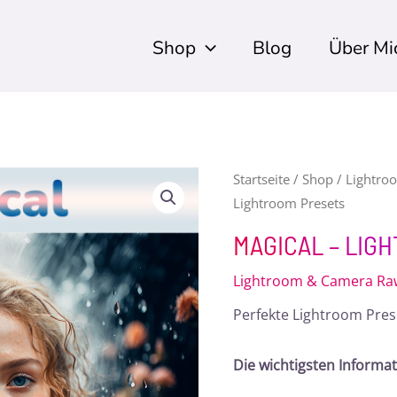
Shop
Blog
Über Mi
Magical
Startseite
/
Shop
/
Lightro
Lightroom Presets
-
Lightroom
MAGICAL – LIG
Presets
Lightroom & Camera Raw
Menge
Perfekte Lightroom Pres
Die wichtigsten Informa