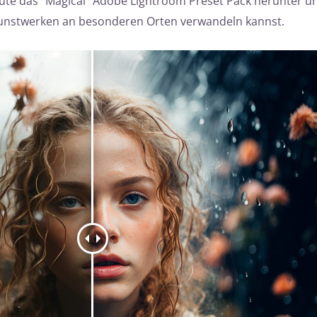
eute das “Magical” Adobe Lightroom Preset Pack herunter u
unstwerken an besonderen Orten verwandeln kannst.