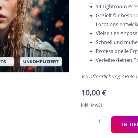
14 Lightroom Pre
Gezielt für besond
Locations entwick
Vielseitige Anpas
Schnell und müh
Professionelle Er
Verleihe deinen P
Veröffentlichung / Rele
10,00
€
inkl. MwSt.
IN D