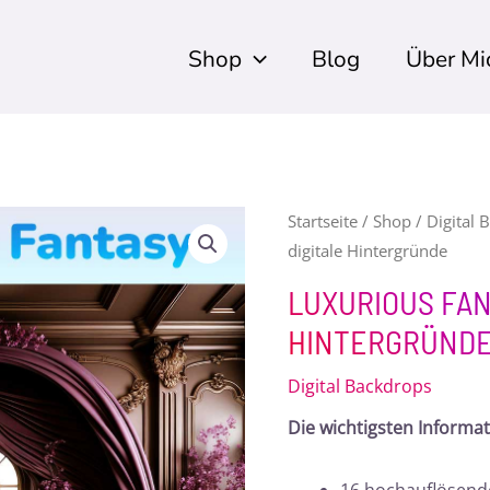
Shop
Blog
Über Mi
Luxurious
Startseite
/
Shop
/
Digital 
digitale Hintergründe
Fantasy
-
LUXURIOUS FAN
digitale
HINTERGRÜND
Hintergründe
Menge
Digital Backdrops
Die wichtigsten Informa