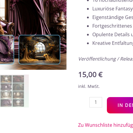
16 hochauflösend
Luxuriöse Fantas
Eigenständige Ge
Fortgeschrittenes
Opulente Details
Kreative Entfaltun
Veröffentlichung / Rele
15,00
€
inkl. MwSt.
IN D
Zu Wunschliste hinzufü