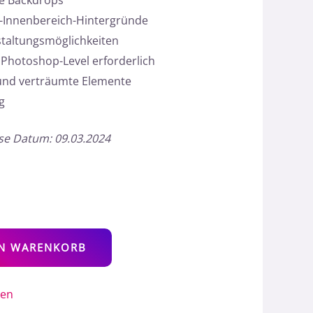
e Backdrops
y-Innenbereich-Hintergründe
staltungsmöglichkeiten
 Photoshop-Level erforderlich
 und verträumte Elemente
g
ase Datum: 09.03.2024
Alternative:
EN WARENKORB
gen