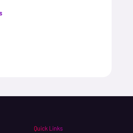
s
Quick Links