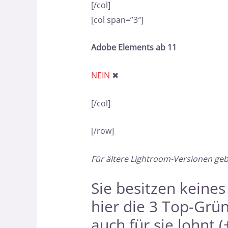
[/col]
[col span=”3″]
Adobe Elements ab 11
NEIN
✖
[/col]
[/row]
Für ältere Lightroom-Versionen ge
Sie besitzen keine
hier
die 3 Top-Grü
auch für sie lohnt (