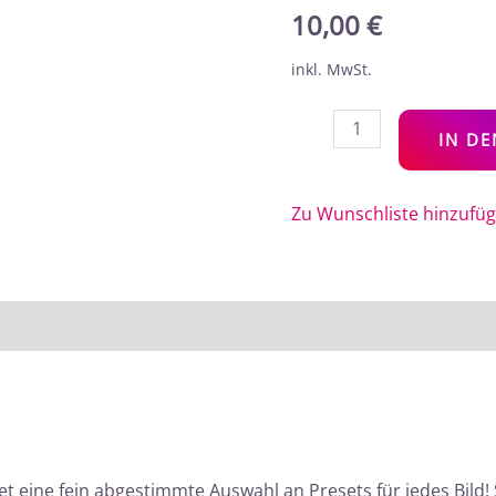
10,00
€
inkl. MwSt.
IN D
Zu Wunschliste hinzufü
t eine fein abgestimmte Auswahl an Presets für jedes Bild! S