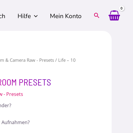
ch
Hilfe
Mein Konto
om & Camera Raw - Presets
/ Life – 10
HTROOM PRESETS
 - Presets
under?
her Aufnahmen?