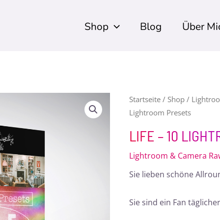
Shop
Blog
Über Mi
Life
Startseite
/
Shop
/
Lightro
Lightroom Presets
-
10
LIFE – 10 LIG
Lightroom
Lightroom & Camera Raw
Presets
Menge
Sie lieben schöne Allro
Sie sind ein Fan täglic