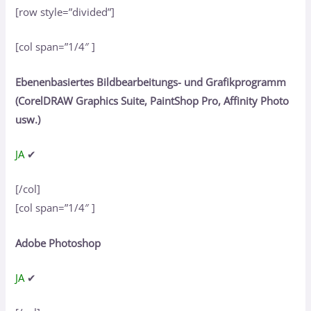
[row style=”divided”]
[col span=”1/4″ ]
Ebenenbasiertes Bildbearbeitungs- und Grafikprogramm
(CorelDRAW Graphics Suite, PaintShop Pro, Affinity Photo
usw.)
JA
✔
[/col]
[col span=”1/4″ ]
Adobe Photoshop
JA
✔