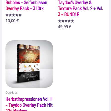
Bubbles – Seifenblasen
Taydoo’s Overlay &
Overlay Pack – 31 Stk
Texture Pack Vol. 2 + Vol.
3 – BUNDLE
Bewertet
10,00
€
mit
5.00
Bewertet
49,99
€
von 5
mit
5.00
von 5
Overlays
Herbstimpressionen Vol. II
– Taydoo Overlay Pack Mit
224 Motiven