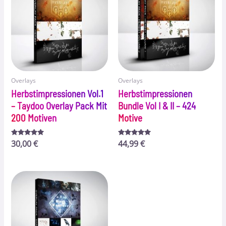
Overlays
Overlays
Herbstimpressionen Vol.1
Herbstimpressionen
– Taydoo Overlay Pack Mit
Bundle Vol I & II – 424
200 Motiven
Motive
Bewertet
30,00
€
Bewertet
44,99
€
mit
mit
5.00
5.00
von 5
von 5