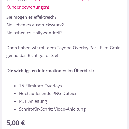
Bewertet
2
Kundenbewertungen)
mit
5.00
von 5,
Sie mögen es effektreich?
basierend
auf
Sie lieben es ausdrucksstark?
Kundenbewertungen
Sie haben es Hollywoodreif?
Dann haben wir mit dem Taydoo Overlay Pack Film Grain
genau das Richtige für Sie!
Die wichtigsten Informationen im Überblick:
15 Filmkorn Overlays
Hochauflösende PNG Dateien
PDF Anleitung
Schritt-für-Schritt Video-Anleitung
5,00
€