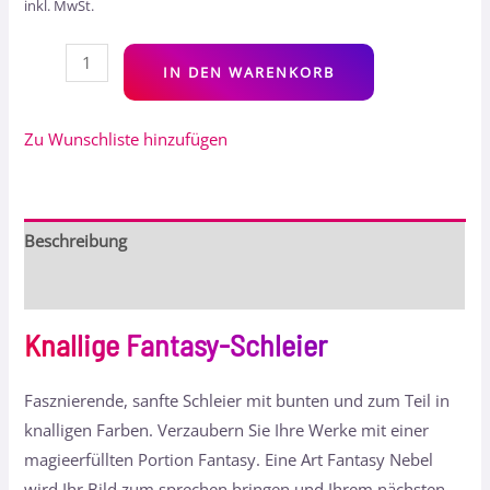
inkl. MwSt.
Alt
IN DEN WARENKORB
Zu Wunschliste hinzufügen
Beschreibung
Bewertungen (0)
Knallige Fantasy-Schleier
Fasznierende, sanfte Schleier mit bunten und zum Teil in
knalligen Farben. Verzaubern Sie Ihre Werke mit einer
magieerfüllten Portion Fantasy. Eine Art Fantasy Nebel
wird Ihr Bild zum sprechen bringen und Ihrem nächsten