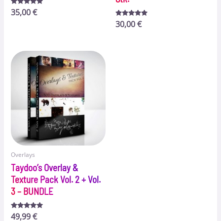
Bewertet
35,00
€
mit
5.00
Bewertet
30,00
€
von 5
mit
4.96
von 5
Overlays
Taydoo’s Overlay &
Texture Pack Vol. 2 + Vol.
3 – BUNDLE
Bewertet
49,99
€
mit