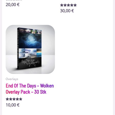
Bewertet
20,00
€
mit
4.00
Bewertet
30,00
€
von 5
mit
4.83
von 5
Overlays
End Of The Days – Wolken
Overlay Pack – 30 Stk
Bewertet
10,00
€
mit
4.56
von 5