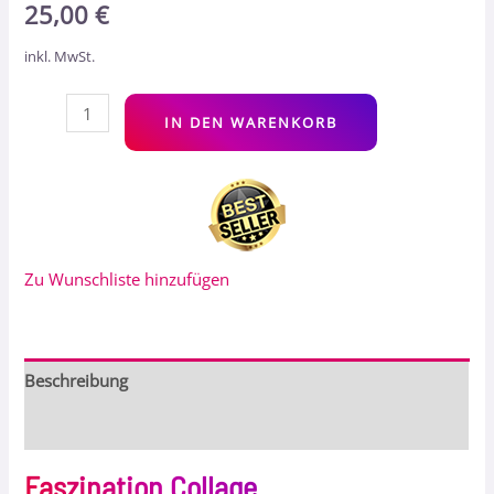
25,00
€
inkl. MwSt.
Alt
IN DEN WARENKORB
Zu Wunschliste hinzufügen
Beschreibung
Bewertungen (0)
Faszination Collage