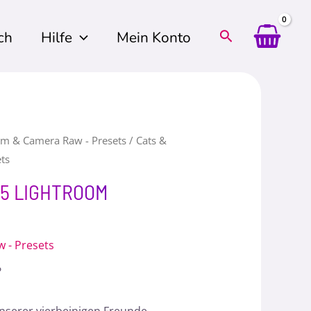
ch
Hilfe
Mein Konto
om & Camera Raw - Presets
/ Cats &
ts
15 LIGHTROOM
 - Presets
?