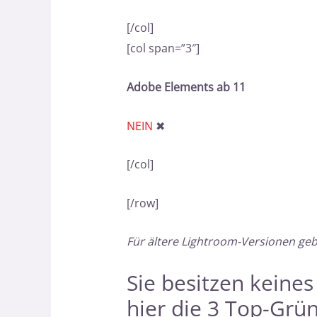
[/col]
[col span=”3″]
Adobe Elements ab 11
NEIN
✖
[/col]
[/row]
Für ältere Lightroom-Versionen ge
Sie besitzen keine
hier
die 3 Top-Grü