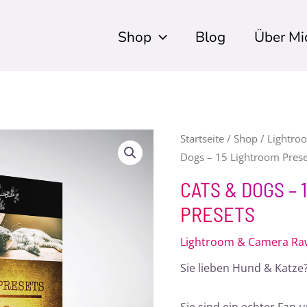
Shop
Blog
Über Mi
Cats
Startseite
/
Shop
/
Lightro
Dogs – 15 Lightroom Prese
&
Dogs
CATS & DOGS – 
-
PRESETS
15
Lightroom
Lightroom & Camera Raw
Presets
Sie lieben Hund & Katze
Menge