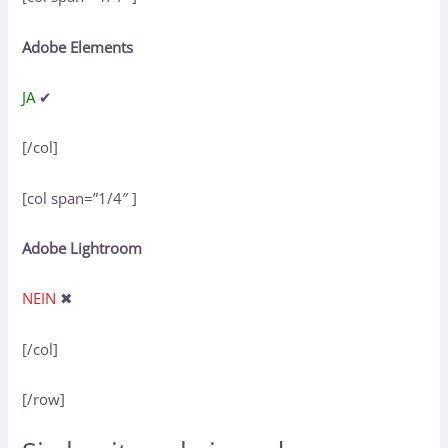
Adobe Elements
JA
✔
[/col]
[col span=”1/4″ ]
Adobe Lightroom
NEIN
✖
[/col]
[/row]