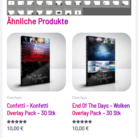
Ähnliche Produkte
Overlays
Overlays
Confetti – Konfetti
End Of The Days – Wolken
Overlay Pack – 30 Stk
Overlay Pack – 30 Stk
Bewertet
10,00
€
Bewertet
10,00
€
mit
mit
5.00
4.56