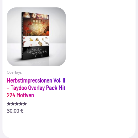
von 5
von 5
Overlays
Herbstimpressionen Vol. II
– Taydoo Overlay Pack Mit
224 Motiven
Bewertet
30,00
€
mit
5.00
von 5