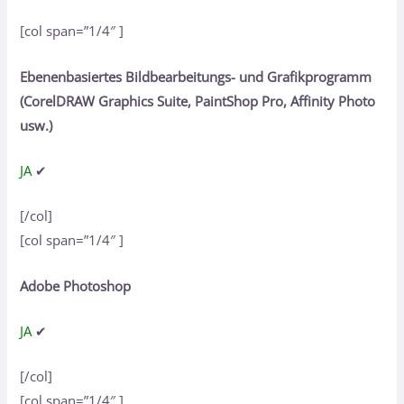
[col span=”1/4″ ]
Ebenenbasiertes Bildbearbeitungs- und Grafikprogramm
(CorelDRAW Graphics Suite, PaintShop Pro, Affinity Photo
usw.)
JA
✔
[/col]
[col span=”1/4″ ]
Adobe Photoshop
JA
✔
[/col]
[col span=”1/4″ ]