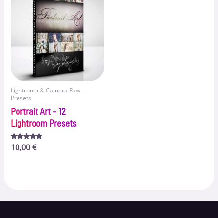
Lightroom & Camera Raw -
Presets
Portrait Art – 12
Lightroom Presets
Bewertet
10,00
€
mit
4.75
von 5