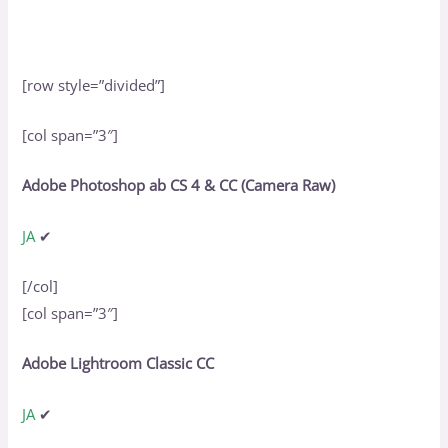
[row style=”divided”]
[col span=”3″]
Adobe Photoshop ab CS 4 & CC (Camera Raw)
JA
✔
[/col]
[col span=”3″]
Adobe Lightroom Classic CC
JA
✔