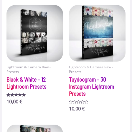
Lightroom & Camera Raw -
Lightroom & Camera Raw -
Presets
Presets
Black & White – 12
Taydoogram – 30
Lightroom Presets
Instagram Lightroom
Presets
Bewertet
10,00
€
mit
5.00
Bewertet
10,00
€
von 5
mit
0
von
5