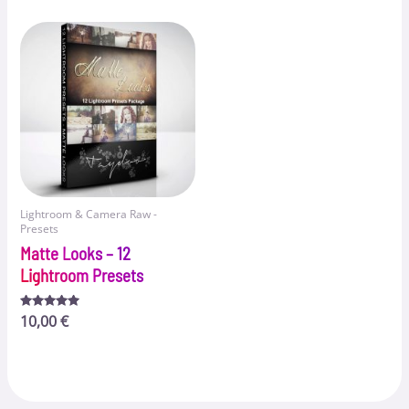
von 5
von 5
Lightroom & Camera Raw -
Presets
Matte Looks – 12
Lightroom Presets
Bewertet
10,00
€
mit
5.00
von 5