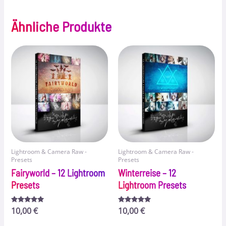
Ähnliche Produkte
Lightroom & Camera Raw -
Lightroom & Camera Raw -
Presets
Presets
Fairyworld – 12 Lightroom
Winterreise – 12
Presets
Lightroom Presets
Bewertet
10,00
€
Bewertet
10,00
€
mit
mit
5.00
5.00