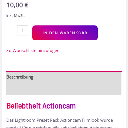
10,00
€
inkl. MwSt.
Alt
IN DEN WARENKORB
Zu Wunschliste hinzufügen
Beschreibung
Bewertungen (0)
Beliebtheit Actioncam
Das Lightroom Preset Pack Actioncam Filmlook wurde
speziell für die mittlerweile sehr beliebten Actioncams