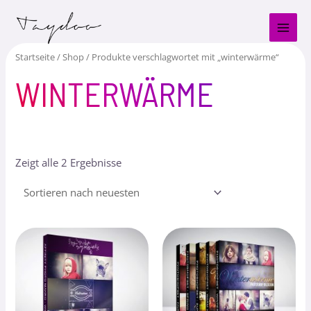
Zum
MAI
Inhalt
MEN
springen
Startseite
/
Shop
/ Produkte verschlagwortet mit „winterwärme“
WINTERWÄRME
Zeigt alle 2 Ergebnisse