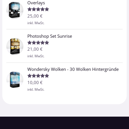
Overlays
25,00
€
Bewertet
mit
5.00
inkl. MwSt.
von 5
Photoshop Set Sunrise
21,00
€
Bewertet
mit
5.00
inkl. MwSt.
von 5
Wondersky Wolken - 30 Wolken Hintergründe
10,00
€
Bewertet
mit
5.00
inkl. MwSt.
von 5