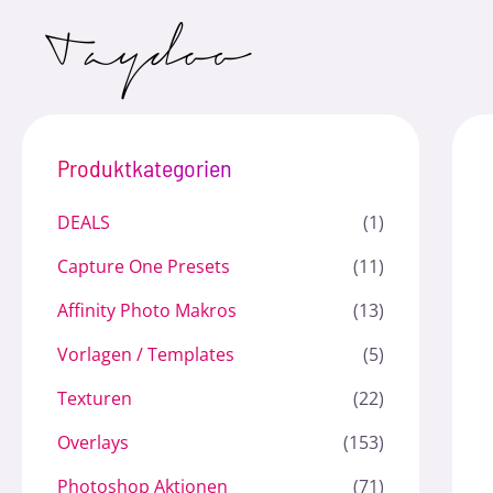
Zum
Inhalt
springen
Produktkategorien
DEALS
(1)
Capture One Presets
(11)
Affinity Photo Makros
(13)
Vorlagen / Templates
(5)
Texturen
(22)
Overlays
(153)
Photoshop Aktionen
(71)