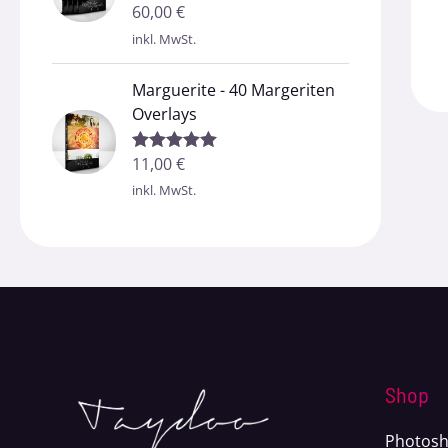
60,00
€
Bewertet mit
5.00
von 5
inkl. MwSt.
Marguerite - 40 Margeriten
Overlays
11,00
€
Bewertet mit
5.00
von 5
inkl. MwSt.
Shop
Photosh