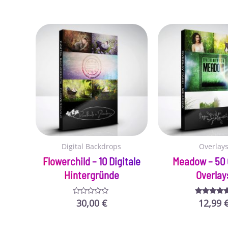
Digital Backdrops
Overlay
Flowerchild – 10 Digitale
Meadow – 50 
Hintergründe
Overlay
30,00
€
12,99
Bewertet
Bewertet m
mit
5.00
0
von 5
von
5