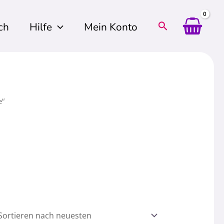
ch
Hilfe
Mein Konto
e“