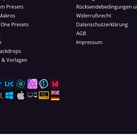
om Presets
Rücksendebedingungen u
 Makros
Widerrufsrecht
 One Presets
Datenschutzerklärung
s
AGB
n
Impressum
Backdrops
n & Vorlagen