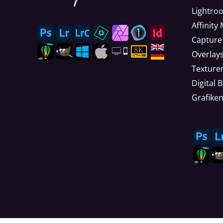
Lightro
Affinity
Capture
Overlay
Texture
Digital 
Grafike