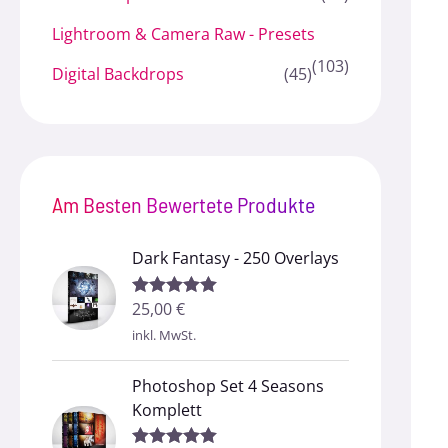
Lightroom & Camera Raw - Presets
(103)
Digital Backdrops
(45)
Am Besten Bewertete Produkte
Dark Fantasy - 250 Overlays
25,00
€
Bewertet mit
5.00
von 5
inkl. MwSt.
Photoshop Set 4 Seasons
Komplett