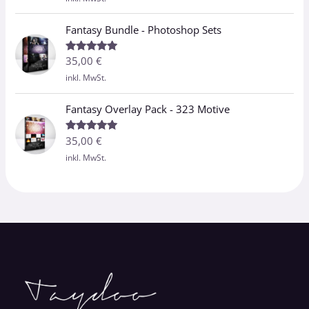
Fantasy Bundle - Photoshop Sets
35,00
€
Bewertet
mit
5.00
inkl. MwSt.
von 5
Fantasy Overlay Pack - 323 Motive
35,00
€
Bewertet
mit
5.00
inkl. MwSt.
von 5