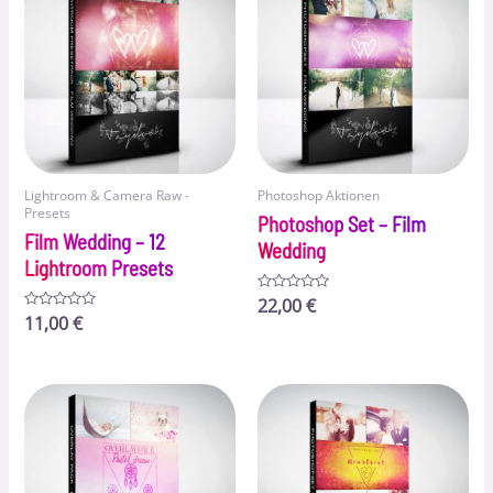
Lightroom & Camera Raw -
Photoshop Aktionen
Presets
Photoshop Set – Film
Film Wedding – 12
Wedding
Lightroom Presets
Bewertet
22,00
€
mit
Bewertet
11,00
€
0
mit
von
0
5
von
5