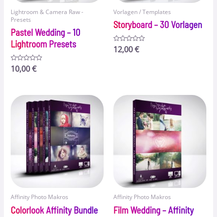
Lightroom & Camera Raw -
Vorlagen / Templates
Presets
Storyboard – 30 Vorlagen
Pastel Wedding – 10
Lightroom Presets
Bewertet
12,00
€
mit
0
von
Bewertet
10,00
€
5
mit
0
von
5
Affinity Photo Makros
Affinity Photo Makros
Colorlook Affinity Bundle
Film Wedding – Affinity