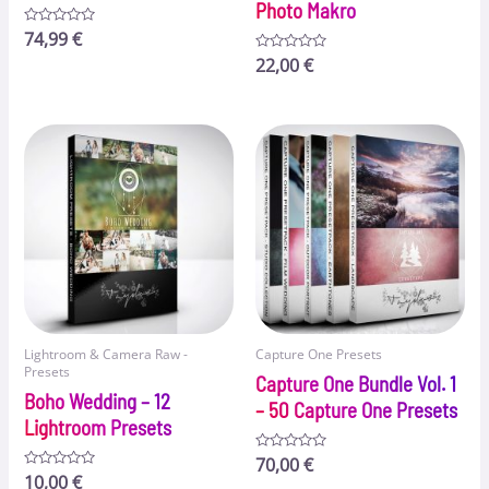
Photo Makro
Bewertet
74,99
€
mit
0
Bewertet
22,00
€
von
mit
5
0
von
5
Lightroom & Camera Raw -
Capture One Presets
Presets
Capture One Bundle Vol. 1
Boho Wedding – 12
– 50 Capture One Presets
Lightroom Presets
Bewertet
70,00
€
mit
Bewertet
10,00
€
0