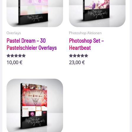
Overlays
Photoshop Aktionen
Pastel Dream – 30
Photoshop Set –
Pastelschleier Overlays
Heartbeat
Bewertet
10,00
€
Bewertet
23,00
€
mit
mit
5.00
5.00
von 5
von 5