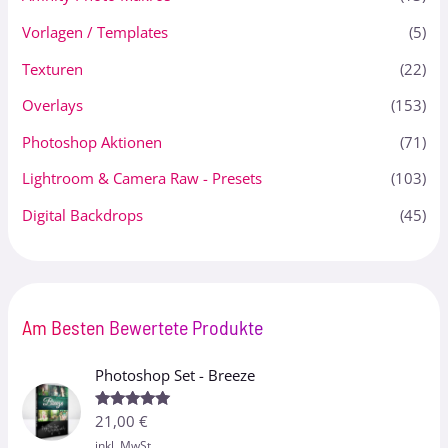
Vorlagen / Templates
(5)
Texturen
(22)
Overlays
(153)
Photoshop Aktionen
(71)
Lightroom & Camera Raw - Presets
(103)
Digital Backdrops
(45)
Am Besten Bewertete Produkte
Photoshop Set - Breeze
21,00
€
Bewertet
mit
5.00
inkl. MwSt.
von 5