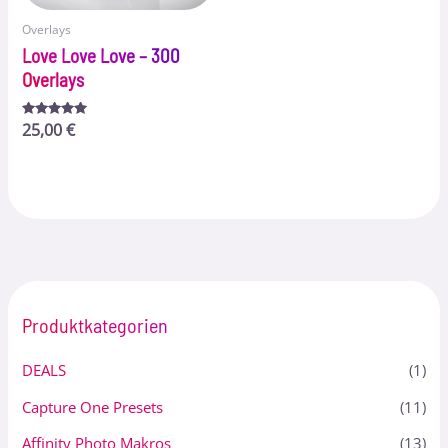
Overlays
Love Love Love – 300
Overlays
Bewertet
25,00
€
mit
5.00
von 5
Produktkategorien
DEALS
(1)
Capture One Presets
(11)
Affinity Photo Makros
(13)