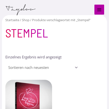
Zum
MAI
Inhalt
MEN
springen
Startseite
/
Shop
/ Produkte verschlagwortet mit „Stempel“
STEMPEL
Einzelnes Ergebnis wird angezeigt