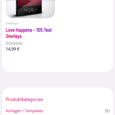
Overlays
Love Happens – 105 Text
Overlays
Bewertet
14,99
€
mit
0
von
5
Produktkategorien
Vorlagen / Templates
(5)