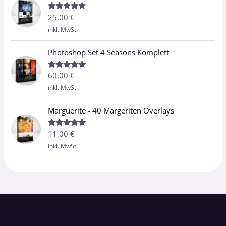
25,00
€
Bewertet
mit
5.00
inkl. MwSt.
von 5
Photoshop Set 4 Seasons Komplett
60,00
€
Bewertet
mit
5.00
inkl. MwSt.
von 5
Marguerite - 40 Margeriten Overlays
11,00
€
Bewertet
mit
5.00
inkl. MwSt.
von 5