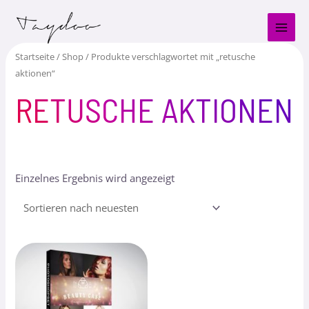
Zum
MAI
Inhalt
MEN
springen
Startseite
/
Shop
/ Produkte verschlagwortet mit „retusche
aktionen“
RETUSCHE AKTIONEN
Einzelnes Ergebnis wird angezeigt