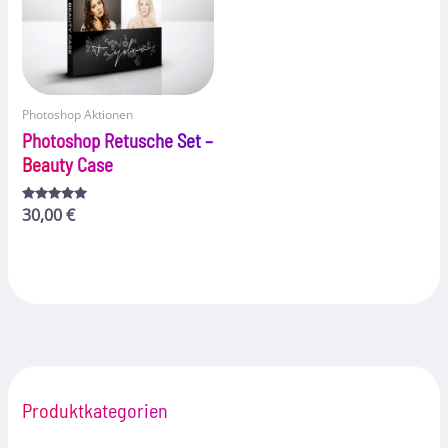
Photoshop Aktionen
Photoshop Retusche Set –
Beauty Case
Bewertet
30,00
€
mit
5.00
von 5
Produktkategorien