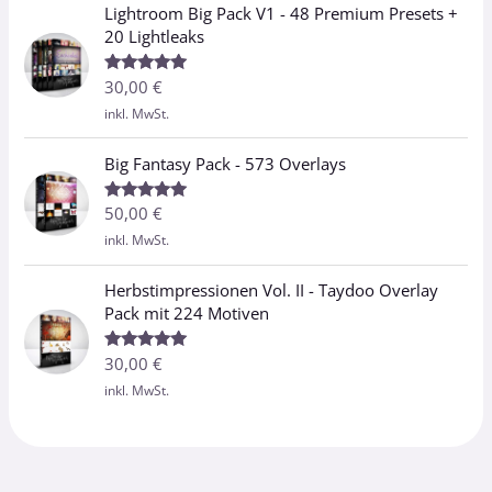
Lightroom Big Pack V1 - 48 Premium Presets +
20 Lightleaks
30,00
€
Bewertet
mit
5.00
inkl. MwSt.
von 5
Big Fantasy Pack - 573 Overlays
50,00
€
Bewertet
mit
5.00
inkl. MwSt.
von 5
Herbstimpressionen Vol. II - Taydoo Overlay
Pack mit 224 Motiven
30,00
€
Bewertet
mit
5.00
inkl. MwSt.
von 5