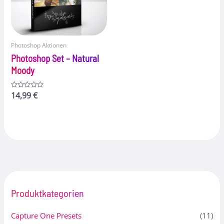
Photoshop Aktionen
Photoshop Set – Natural
Moody
Bewertet
14,99
€
mit
0
von
5
Produktkategorien
Capture One Presets
(11)