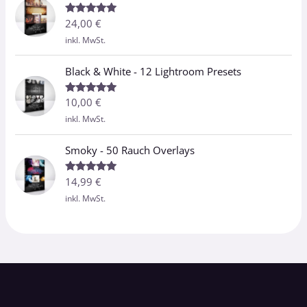
24,00
€
Bewertet
mit
5.00
inkl. MwSt.
von 5
Black & White - 12 Lightroom Presets
10,00
€
Bewertet
mit
5.00
inkl. MwSt.
von 5
Smoky - 50 Rauch Overlays
14,99
€
Bewertet
mit
5.00
inkl. MwSt.
von 5