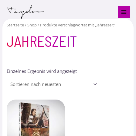
Zum
MAI
Inhalt
MEN
springen
Startseite
/
Shop
/ Produkte verschlagwortet mit „Jahreszeit“
JAHRESZEIT
Einzelnes Ergebnis wird angezeigt