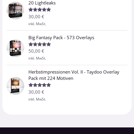
20 Lightleaks
30,00
€
Bewertet
mit
5.00
inkl. MwSt.
von 5
Big Fantasy Pack - 573 Overlays
50,00
€
Bewertet
mit
5.00
inkl. MwSt.
von 5
Herbstimpressionen Vol. II - Taydoo Overlay
Pack mit 224 Motiven
30,00
€
Bewertet
mit
5.00
inkl. MwSt.
von 5