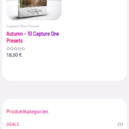
Capture One Presets
Autumn – 10 Capture One
Presets
Bewertet
18,00
€
mit
0
von
5
Produktkategorien
DEALS
(1)