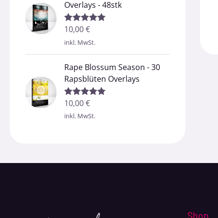
Overlays - 48stk
10,00
€
Bewertet mit
5.00
von 5
inkl. MwSt.
Rape Blossum Season - 30
Rapsblüten Overlays
10,00
€
Bewertet mit
5.00
von 5
inkl. MwSt.
Shop