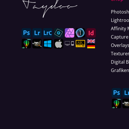
Photosh
Lightro
Affinity
Capture
Overlay
Texture
Digital 
Grafike