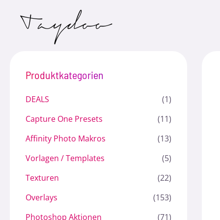
Zum
Inhalt
springen
Produktkategorien
DEALS
(1)
Capture One Presets
(11)
Affinity Photo Makros
(13)
Vorlagen / Templates
(5)
Texturen
(22)
Overlays
(153)
Photoshop Aktionen
(71)