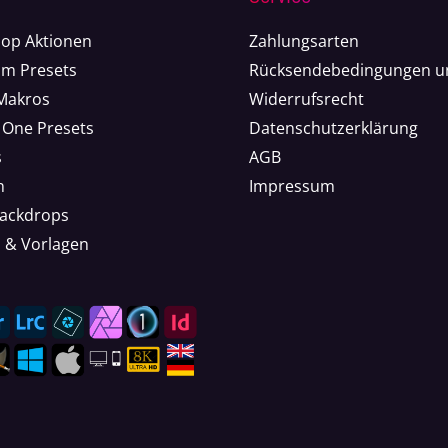
op Aktionen
Zahlungsarten
om Presets
Rücksendebedingungen u
 Makros
Widerrufsrecht
 One Presets
Datenschutzerklärung
s
AGB
n
Impressum
Backdrops
n & Vorlagen