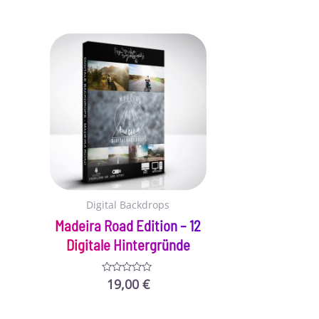
Digital Backdrops
Madeira Road Edition – 12
Digitale Hintergründe
19,00
€
Bewertet
mit
0
von
5