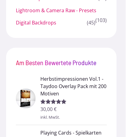
Lightroom & Camera Raw - Presets
(103)
Digital Backdrops
(45)
Am Besten Bewertete Produkte
Herbstimpressionen Vol.1 -
Taydoo Overlay Pack mit 200
Motiven
30,00
€
Bewertet mit
5.00
von 5
inkl. MwSt.
Playing Cards - Spielkarten