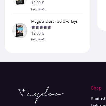
10,00
€
Bewertet mit
5.00
von 5
inkl. MwSt.
Magical Dust - 30 Overlays
12,00
€
Bewertet mit
5.00
von 5
inkl. MwSt.
Shop
Photosh
Lightro