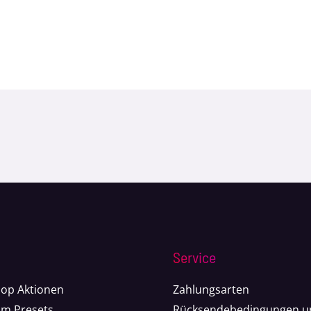
von 5
Service
op Aktionen
Zahlungsarten
om Presets
Rücksendebedingungen u