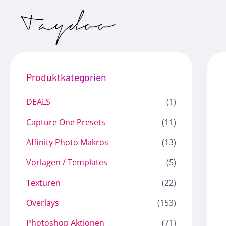
Zum
Inhalt
springen
Produktkategorien
DEALS
(1)
Capture One Presets
(11)
Affinity Photo Makros
(13)
Vorlagen / Templates
(5)
Texturen
(22)
Overlays
(153)
Photoshop Aktionen
(71)