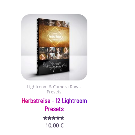
Lightroom & Camera Raw -
Presets
Herbstreise – 12 Lightroom
Presets
10,00
€
Bewertet
mit
4.69