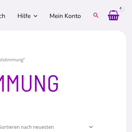
ch
Hilfe
Mein Konto
bststimmung“
MMUNG