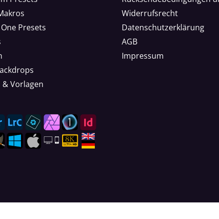
 Makros
Widerrufsrecht
 One Presets
Datenschutzerklärung
s
AGB
n
Impressum
Backdrops
n & Vorlagen