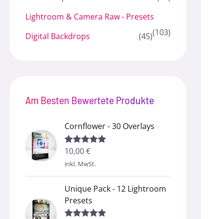
Lightroom & Camera Raw - Presets
(103)
Digital Backdrops
(45)
Am Besten Bewertete Produkte
Cornflower - 30 Overlays
10,00
€
Bewertet mit
5.00
von 5
inkl. MwSt.
Unique Pack - 12 Lightroom
Presets