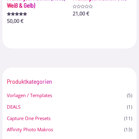
Weiß & Gelb)
Bewertet
21,00
€
mit
Bewertet
50,00
€
0
mit
von
5.00
5
von 5
Produktkategorien
Vorlagen / Templates
(5)
DEALS
(1)
Capture One Presets
(11)
Affinity Photo Makros
(13)