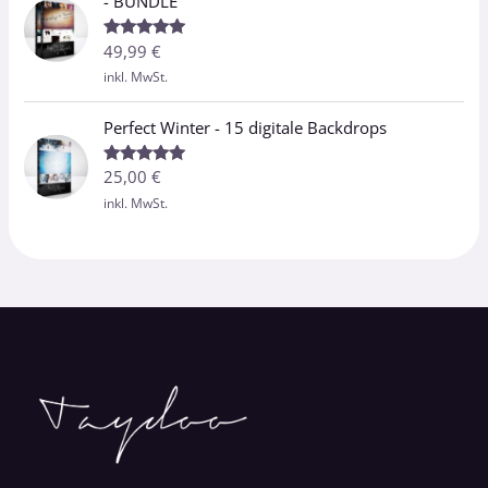
- BUNDLE
49,99
€
Bewertet
mit
5.00
inkl. MwSt.
von 5
Perfect Winter - 15 digitale Backdrops
25,00
€
Bewertet
mit
5.00
inkl. MwSt.
von 5