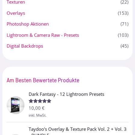
Texturen
(22)
Overlays
(153)
Photoshop Aktionen
(71)
Lightroom & Camera Raw - Presets
(103)
Digital Backdrops
(45)
Am Besten Bewertete Produkte
Dark Fantasy - 12 Lightroom Presets
10,00
€
Bewertet
mit
5.00
inkl. MwSt.
von 5
Taydoo's Overlay & Texture Pack Vol. 2 + Vol. 3