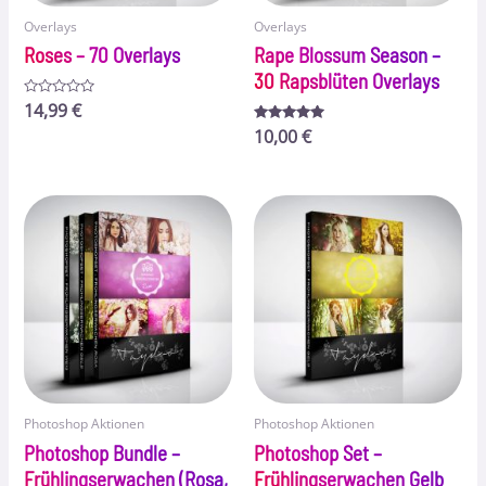
Overlays
Overlays
Roses – 70 Overlays
Rape Blossum Season –
30 Rapsblüten Overlays
Bewertet
14,99
€
mit
0
Bewertet
10,00
€
von
mit
5
5.00
von 5
Photoshop Aktionen
Photoshop Aktionen
Photoshop Bundle –
Photoshop Set –
Frühlingserwachen (Rosa,
Frühlingserwachen Gelb