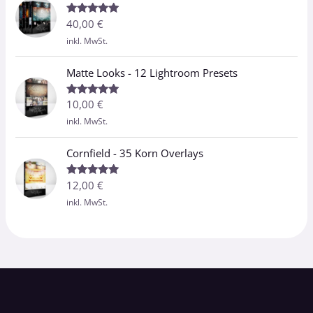
40,00
€
Bewertet
mit
5.00
inkl. MwSt.
von 5
Matte Looks - 12 Lightroom Presets
10,00
€
Bewertet
mit
5.00
inkl. MwSt.
von 5
Cornfield - 35 Korn Overlays
12,00
€
Bewertet
mit
5.00
inkl. MwSt.
von 5