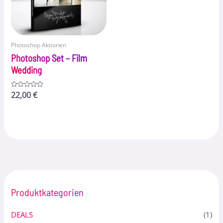
Photoshop Aktionen
Photoshop Set – Film
Wedding
Bewertet
22,00
€
mit
0
von
5
Produktkategorien
DEALS
(1)