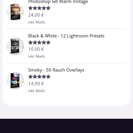
Photoshop Set Warm Vintage
24,00
€
Bewertet
mit
5.00
inkl. MwSt.
von 5
Black & White - 12 Lightroom Presets
10,00
€
Bewertet
mit
5.00
inkl. MwSt.
von 5
Smoky - 50 Rauch Overlays
14,99
€
Bewertet
mit
5.00
inkl. MwSt.
von 5