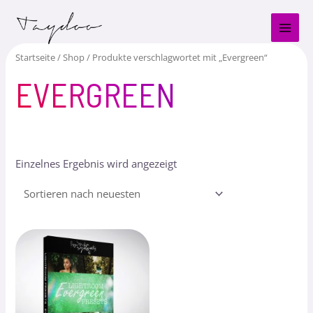
Zum
MAI
Inhalt
MEN
springen
Startseite
/
Shop
/ Produkte verschlagwortet mit „Evergreen“
EVERGREEN
Einzelnes Ergebnis wird angezeigt