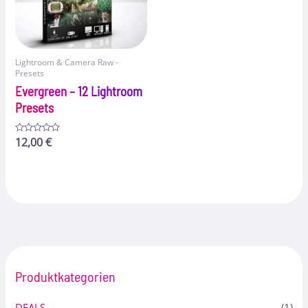
Lightroom & Camera Raw -
Presets
Evergreen – 12 Lightroom
Presets
Bewertet
12,00
€
mit
0
von
5
Produktkategorien
DEALS
(1)